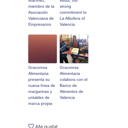
Martínez,
Assut, our
miembro de la
strong
Asociación
commitment to
Valenciana de
La Albufera of
Empresarios
Valencia
Gracomsa
Gracomsa
Alimentaria
Alimentaria
presenta su
colabora con el
nueva línea de
Banco de
margarinas y
Alimentos de
untables de
Valencia
marca propia
¡Me gusta!