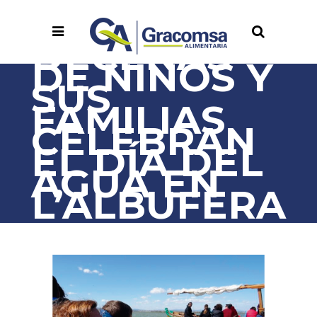
DECENAS
DE NIÑOS Y
SUS
FAMILIAS
CELEBRAN
EL DÍA DEL
AGUA EN
L’ALBUFERA