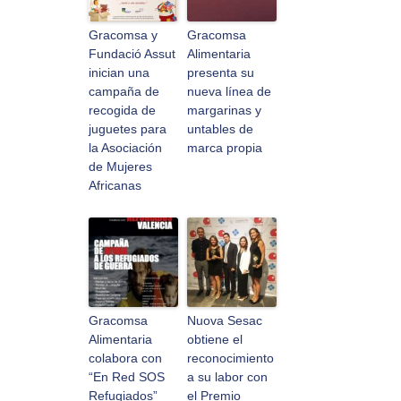
Gracomsa y
Gracomsa
Fundació Assut
Alimentaria
inician una
presenta su
campaña de
nueva línea de
recogida de
margarinas y
juguetes para
untables de
la Asociación
marca propia
de Mujeres
Africanas
Gracomsa
Nuova Sesac
Alimentaria
obtiene el
colabora con
reconocimiento
“En Red SOS
a su labor con
Refugiados”
el Premio